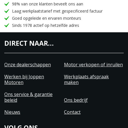
98% van onze klanten beveelt ons aan
Laag werkplaatstarief met gespecificeerd factuur
Goed opgeleide en ervaren monteurs
Sinds 1978 actief op hetzelfde adres
DIRECT NAAR…
Onze dealerschappen
Motor verkopen of inruilen
Werken bij Joppen
Werkplaats afspraak
Motoren
maken
Ons service & garantie
beleid
Ons bedrijf
Nieuws
Contact
VOLG ONS