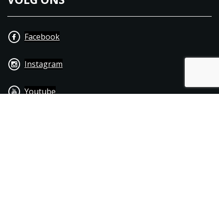
Facebook
Instagram
Youtube
+31 40 206 20 33
Contact
Disclaimer
Algemene leverings- & betalingsvoorwaarden
© 1976 - 2025 | Joppen Motoren C.V.