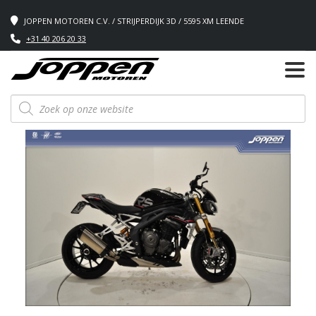
JOPPEN MOTOREN C.V. / STRIJPERDIJK 3D / 5595 XM LEENDE
+31 40 206 20 33
Producten
zoeken