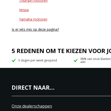
Triumph motoren
Vespa
Yamaha motoren
Is er iets mis op deze pagina?
5 REDENEN OM TE KIEZEN VOOR
98% van onze klanten
5 dagen per week geopend
aan
DIRECT NAAR…
Onze dealerschappen