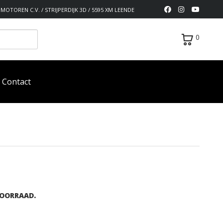
MOTOREN C.V. / STRIJPERDIJK 3D / 5595 XM LEENDE
0
Contact
S
VOORRAAD.