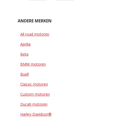
ANDERE MERKEN
All road motoren
Aprilia
Beta
BMW motoren
Buell
Classic motoren
Custom motoren
Ducati motoren
Harley-Davidson®