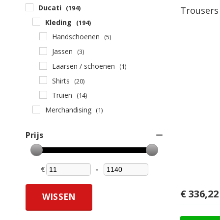
Ducati
(194)
Trousers 
Kleding
(194)
Handschoenen
(5)
Jassen
(3)
Laarsen / schoenen
(1)
Shirts
(20)
Truien
(14)
Merchandising
(1)
Prijs
€
-
Minimum Price
Maximum Price
€
336,22
WISSEN