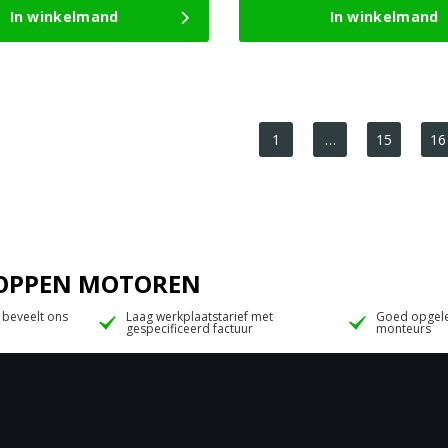
In winkelmand
In winkelmand
1
…
15
16
 JOPPEN MOTOREN
 beveelt ons
Laag werkplaatstarief met
Goed opgele
gespecificeerd factuur
monteurs