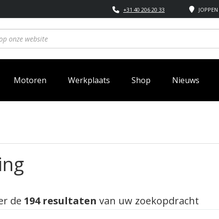
+31 40 206 20 33
JOPPEN 
Motoren
Werkplaats
Shop
Nieuws
ing
er de
194 resultaten
van uw zoekopdracht