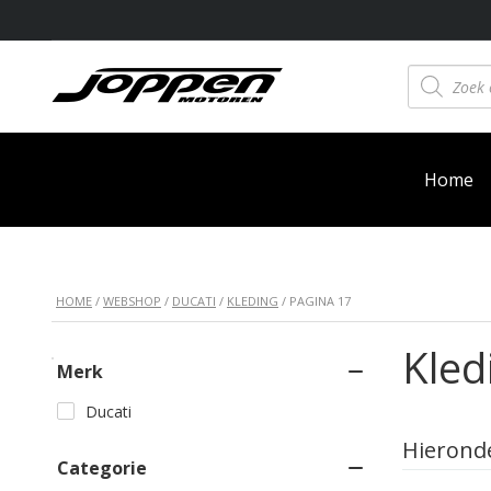
Producten
zoeken
Home
HOME
/
WEBSHOP
/
DUCATI
/
KLEDING
/ PAGINA 17
Kled
Merk
Ducati
Hierond
Categorie