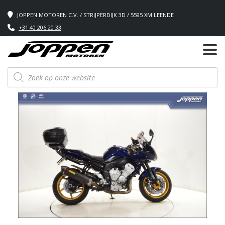
JOPPEN MOTOREN C.V. / STRIJPERDIJK 3D / 5595 XM LEENDE
+31 40 206 20 33
Producten
zoeken