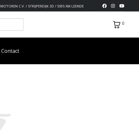
MOTOREN C.V. / STRIJPERDIJK 3D / 5595 XM LEENDE
0
Contact