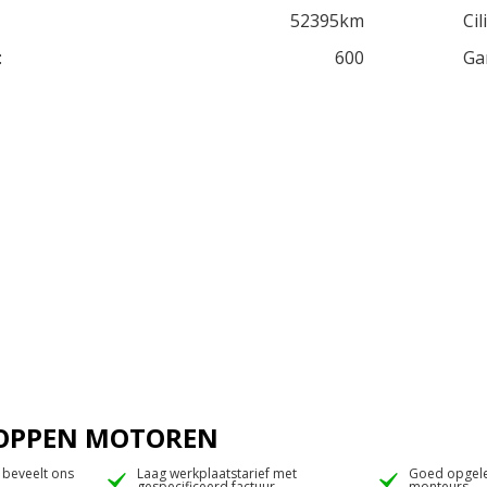
52395km
Cil
:
600
Ga
 JOPPEN MOTOREN
 beveelt ons
Laag werkplaatstarief met
Goed opgele
gespecificeerd factuur
monteurs