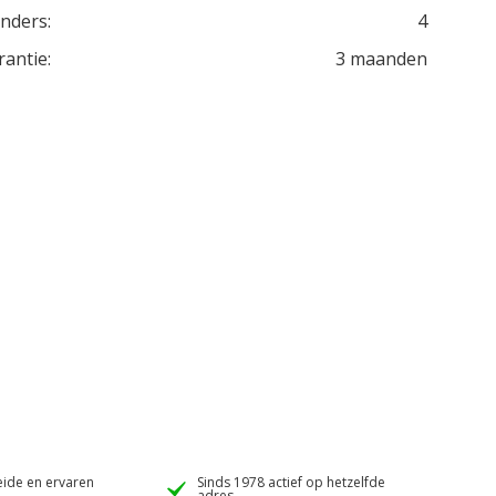
inders:
4
rantie:
3 maanden
ide en ervaren
Sinds 1978 actief op hetzelfde
adres