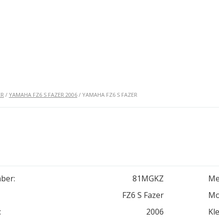
ER
/
YAMAHA FZ6 S FAZER 2006
/ YAMAHA FZ6 S FAZER
ber:
81MGKZ
Me
FZ6 S Fazer
Mo
:
2006
Kle