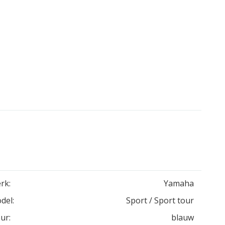
rk:
Yamaha
del:
Sport / Sport tour
ur:
blauw