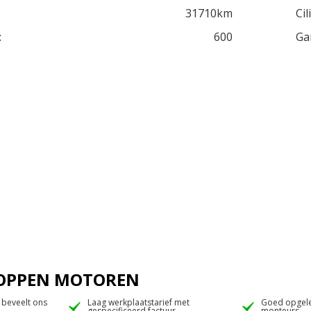
31710km
Cil
:
600
Ga
 JOPPEN MOTOREN
 beveelt ons
Laag werkplaatstarief met
Goed opgele
gespecificeerd factuur
monteurs