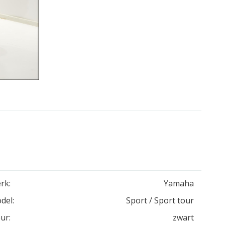
rk:
Yamaha
del:
Sport / Sport tour
ur:
zwart