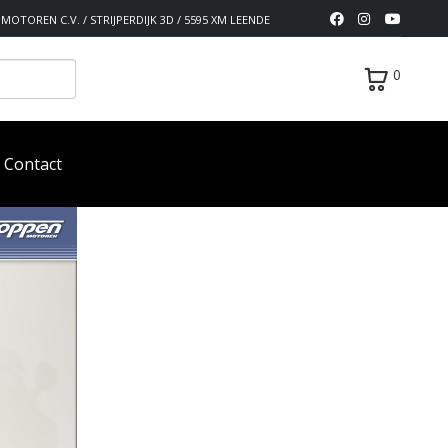
MOTOREN C.V. / STRIJPERDIJK 3D / 5595 XM LEENDE
0
Contact