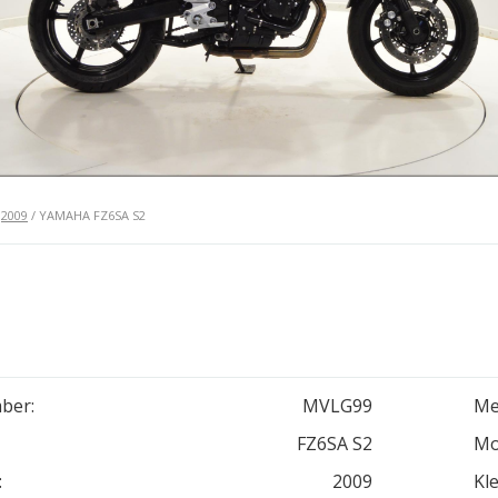
/
2009
/ YAMAHA FZ6SA S2
ber:
MVLG99
Me
FZ6SA S2
Mo
:
2009
Kle