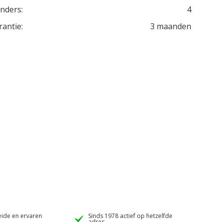
inders:
4
rantie:
3 maanden
ide en ervaren
Sinds 1978 actief op hetzelfde
adres