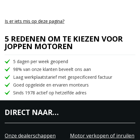
vermogen, stijl en betrouwbaarheid. Beleef de
ultieme rijervaring met de Yamaha FZ8
Is er iets mis op deze pagina?
5 REDENEN OM TE KIEZEN VOOR
JOPPEN MOTOREN
5 dagen per week geopend
98% van onze klanten beveelt ons aan
Laag werkplaatstarief met gespecificeerd factuur
Goed opgeleide en ervaren monteurs
Sinds 1978 actief op hetzelfde adres
DIRECT NAAR…
Onze dealerschappen
Motor verkopen of inruilen