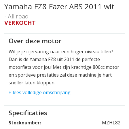
Yamaha FZ8 Fazer ABS 2011 wit
- All road
VERKOCHT
Over deze motor
Wil je je rijervaring naar een hoger niveau tillen?
Dan is de Yamaha FZ8 uit 2011 de perfecte
motorfiets voor jou! Met zijn krachtige 800cc motor
en sportieve prestaties zal deze machine je hart
sneller laten kloppen.
+ lees volledige omschrijving
De Yamaha FZ8 is ontworpen met oog voor detail
en biedt een dynamisch rijgedrag en ultiem
comfort. Met zijn strakke en gestroomlijnde design
Specificaties
zal deze motorfiets zeker hoofden doen draaien
Stocknumber:
MZHL82
terwijl je soepel door het verkeer manoeuvreert.