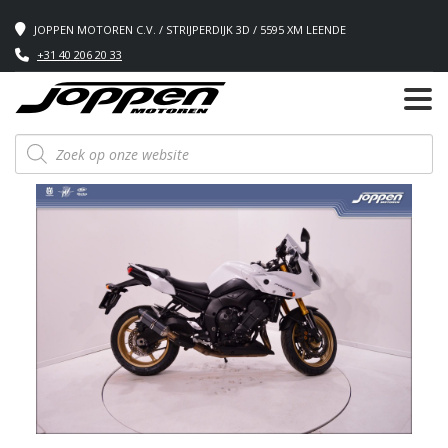
JOPPEN MOTOREN C.V. / STRIJPERDIJK 3D / 5595 XM LEENDE
+31 40 206 20 33
Producten
zoeken