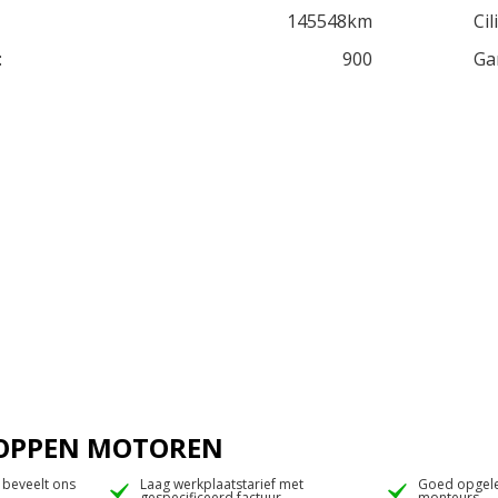
145548km
Cil
:
900
Ga
 JOPPEN MOTOREN
 beveelt ons
Laag werkplaatstarief met
Goed opgele
gespecificeerd factuur
monteurs