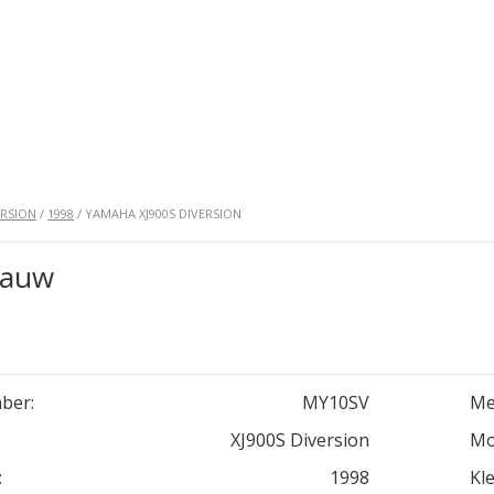
ERSION
/
1998
/ YAMAHA XJ900S DIVERSION
lauw
ber:
MY10SV
Me
XJ900S Diversion
Mo
:
1998
Kle