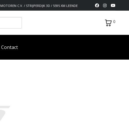
MOTOREN C.V. / STRIJPERDIJK 3D / 5595 XM LEENDE
0
Contact