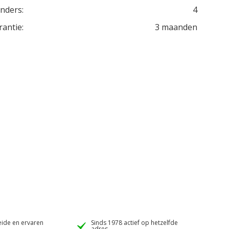
inders:
4
rantie:
3 maanden
ide en ervaren
Sinds 1978 actief op hetzelfde
adres