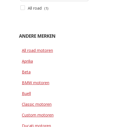
All road
(1)
ANDERE MERKEN
All road motoren
Aprilia
Beta
BMW motoren
Buell
Classic motoren
Custom motoren
Ducati motoren