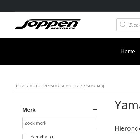
Producten
zoeken
Home
HOME
/
MOTOREN
/
YAMAHA MOTOREN
/ YAMAHA XJ
Yam
Merk
Hieronde
Yamaha
(1)