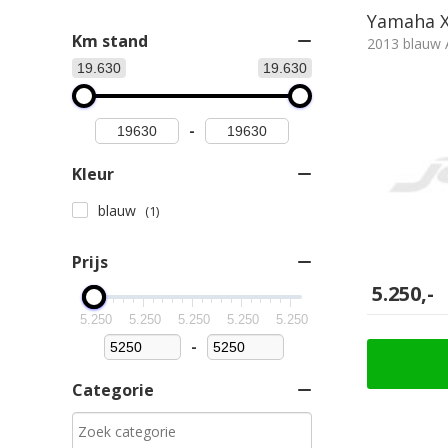
Yamaha X
Km stand
2013 blauw A
19.630
19.630
-
Kleur
blauw
(1)
Prijs
5.250,-
5.250
5.250
5.250
5.250
5.250
-
Minimum Price
Maximum Price
Categorie