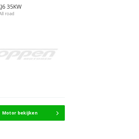
J6 35KW
ll road
Motor bekijken