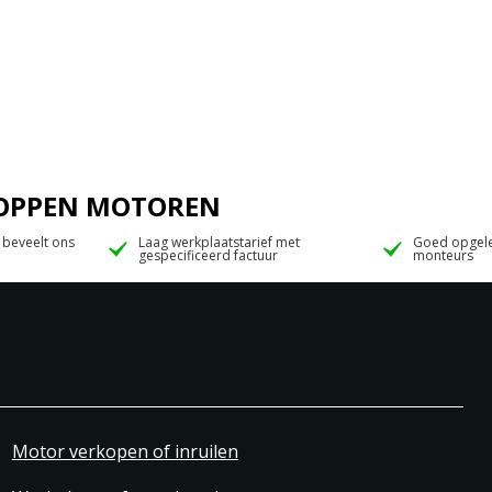
 JOPPEN MOTOREN
 beveelt ons
Laag werkplaatstarief met
Goed opgele
gespecificeerd factuur
monteurs
Motor verkopen of inruilen