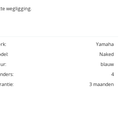
te wegligging.
rk:
Yamaha
del:
Naked
ur:
blauw
inders:
4
rantie:
3 maanden