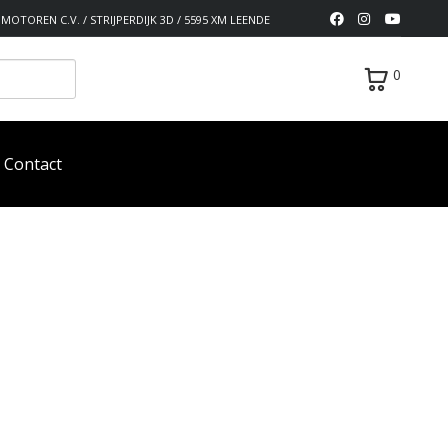
MOTOREN C.V. / STRIJPERDIJK 3D / 5595 XM LEENDE
0
Contact