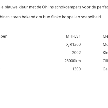
ie blauwe kleur met de Ohlins schokdempers voor de perfec
ines staan bekend om hun flinke koppel en soepelheid.
ber:
MHFL91
Me
XJR1300
Mo
:
2002
Kle
26000km
Cil
:
1300
Ga