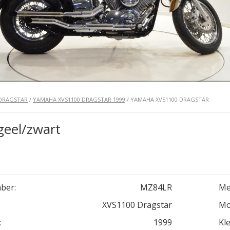
 DRAGSTAR
/
YAMAHA XVS1100 DRAGSTAR 1999
/ YAMAHA XVS1100 DRAGSTAR
eel/zwart
ber:
MZ84LR
Me
XVS1100 Dragstar
Mo
:
1999
Kle