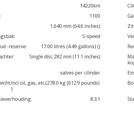
14220km
Cil
:
1100
Ga
:
1,640 mm (64.6 inches)
Zi
ngsbak:
5-speed
Ve
d -reserve:
17.00 litres (4.49 gallons) ()
Re
chter:
Single disc 282 mm (11.1 inches)
Ma
ko
valves per cilinder
Ei
icht:
incl oil, gas, etc.(278.0 kg (612.9 pounds)
Bo
)
ieverhouding:
8.3:1
Sta