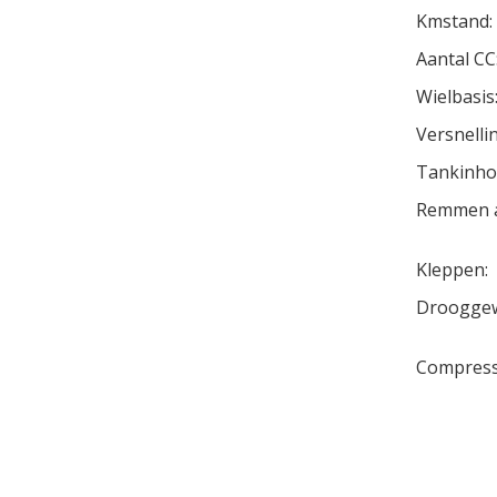
Kmstand:
Aantal CC
Wielbasis
Versnelli
Tankinhou
Remmen a
Kleppen:
Drooggew
Compress