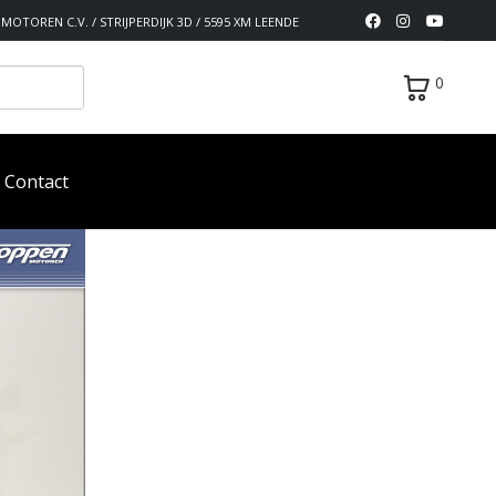
MOTOREN C.V. / STRIJPERDIJK 3D / 5595 XM LEENDE
0
Contact