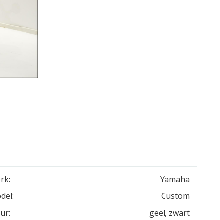
rk:
Yamaha
del:
Custom
ur:
geel, zwart