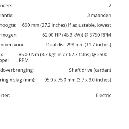
inders:
2
rantie:
3 maanden
thoogte:
690 mm (27.2 inches) If adjustable, lowest
rmogen:
62.00 HP (45.3 kW)) @ 5750 RPM
mmen voor:
Dual disc 298 mm (11.7 inches)
x.
85.00 Nm (8.7 kgf-m or 62.7 ft.lbs) @ 2500
ppel:
RPM
ndoverbrenging:
Shaft drive (cardan)
ring x slag (mm):
95.0 x 75.0 mm (3.7 x 3.0 inches)
rter:
Electric