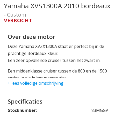
Yamaha XVS1300A 2010 bordeaux
- Custom
VERKOCHT
Over deze motor
Deze Yamaha XVZX1300A staat er perfect bij in de
prachtige Bordeaux kleur.
Een zeer opvallende cruiser tussen het zwart in.
Een middenklasse cruiser tussen de 800 en de 1500
series in die je het meeste ziet.
+ lees volledige omschrijving
Deze XVZ staat bekend om zijn heerlijke
hanteerbaarheid en toch genoeg vermogen!
Specificaties
Een heerlijk zadel en een flink stuur zorgen voor
een prettige houding die je lang volhoudt.
Stocknumber:
83MGGV