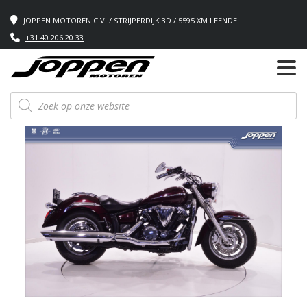
JOPPEN MOTOREN C.V. / STRIJPERDIJK 3D / 5595 XM LEENDE
+31 40 206 20 33
Producten
zoeken