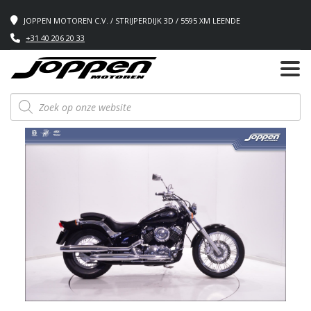
JOPPEN MOTOREN C.V. / STRIJPERDIJK 3D / 5595 XM LEENDE
+31 40 206 20 33
Producten
zoeken