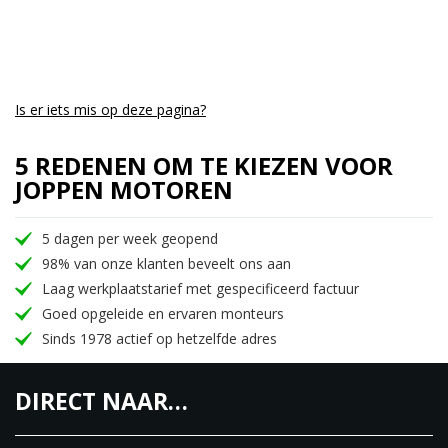
Vermogen:
61.00 HP (44.5 kW))
Tankinhoud -reserve:
()
Remmen voor:
Single disc
Remmen achter:
Single disc
Is er iets mis op deze pagina?
Max. koppel:
54.00 Nm (5.5 kgf-m or 39.8 ft.lbs)
5 REDENEN OM TE KIEZEN VOOR
Kleppen:
2 valves per cilinder
JOPPEN MOTOREN
Eindoverbrenging:
Chain
Drooggewicht:
193.0 kg (425.5 pounds) incl oil, etc.
5 dagen per week geopend
(), gas
98% van onze klanten beveelt ons aan
Laag werkplaatstarief met gespecificeerd factuur
Starter:
Electric
Goed opgeleide en ervaren monteurs
Sinds 1978 actief op hetzelfde adres
DIRECT NAAR…