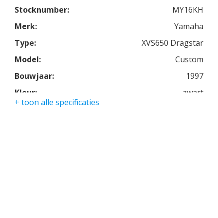
Stocknumber:
MY16KH
Merk:
Yamaha
Type:
XVS650 Dragstar
Model:
Custom
Bouwjaar:
1997
Kleur:
zwart
+ toon alle specificaties
Kmstand:
18710km
Cilinders:
2
Aantal CC:
650
Garantie:
3 maanden
Zithoogte:
770 mm (30.3 inches) If adjustable,
lowest
Versnellingsbak:
6-speed