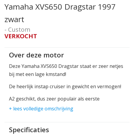
Yamaha XVS650 Dragstar 1997
zwart
- Custom
VERKOCHT
Over deze motor
Deze Yamaha XVS650 Dragstar staat er zeer netjes
bij met een lage kmstand!
De heerlijk instap cruiser in gewicht en vermogen!
A2 geschikt, dus zeer populair als eerste
motorfiets.
+ lees volledige omschrijving
Kom snel langs voor deze prettige lichte cruiser!
Specificaties