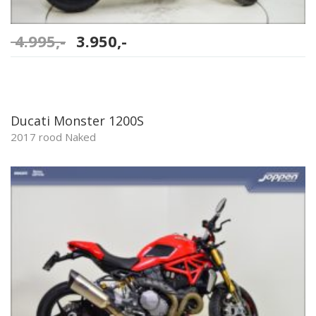
4.995,-
Oorspronkelijke
3.950,-
Huidige
prijs
prijs
was:
is:
4.995,-.
3.950,-.
Ducati Monster 1200S
2017 rood Naked