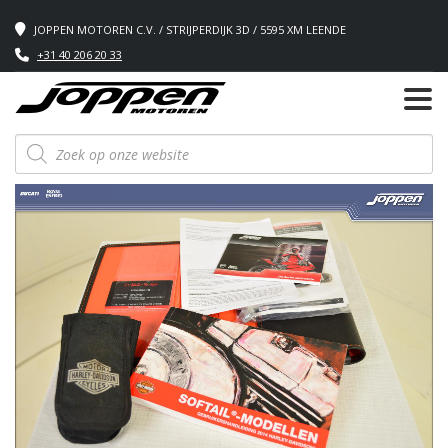
JOPPEN MOTOREN C.V. / STRIJPERDIJK 3D / 5595 XM LEENDE
+31 40 206 20 33
Producten
zoeken