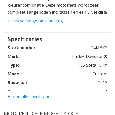
kleurencombinatie. Deze motorfiets wordt zeer
compleet aangeboden incl tassen en een Dr. Jekill &
Mr. Hyde uitlaatsysteem terwaarde van een dikke €
+ lees volledige omschrijving
3500,00 dit combineert tijdloze stijl met moderne
functionaliteit en biedt de perfecte mix van retro-
Specificaties
charme en praktisch gebruiksgemak.
Stocknumber:
24MBZS
Tijdloze Stijl:
Merk:
Harley-Davidson®
De Softail Slim belichaamt de vintage stijl van
Harley-Davidson. Met zijn gestroomlijnde ontwerp,
Type:
FLS Softail Slim
lage zithoogte en minimalistische uitstraling valt
Model:
Custom
deze motorfiets op, waar je ook gaat. De rood-
Bouwjaar:
2013
zwarte kleurstelling geeft hem een extra vleugje
Kleur:
rood, zwart
elegantie.
+ toon alle specificaties
Kmstand:
41023km
Comfort en Functionaliteit:
Cilinders:
2
Deze Softail Slim is uitgerust met tassen, waardoor
MOTOREN DIE JE MOGELIJK OOK