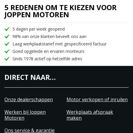
5 REDENEN OM TE KIEZEN VOOR
JOPPEN MOTOREN
5 dagen per week geopend
98% van onze klanten beveelt ons aan
Laag werkplaatstarief met gespecificeerd factuur
Goed opgeleide en ervaren monteurs
Sinds 1978 actief op hetzelfde adres
DIRECT NAAR…
Onze dealerschappen
Motor verkopen of inruilen
Werken bij Joppen
Werkplaats afspraak
Motoren
maken
Ons service & garantie