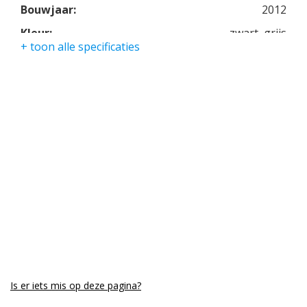
Bouwjaar:
2012
Kleur:
zwart, grijs
+ toon alle specificaties
Kmstand:
43281km
Cilinders:
2
Aantal CC:
1584
Garantie:
6 maanden
Is er iets mis op deze pagina?