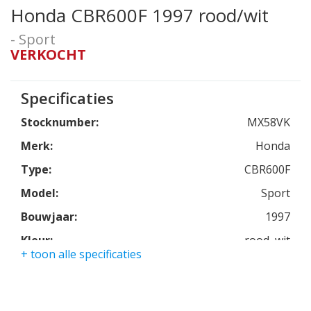
Honda CBR600F 1997 rood/wit
- Sport
VERKOCHT
Specificaties
Stocknumber:
MX58VK
Merk:
Honda
Type:
CBR600F
Model:
Sport
Bouwjaar:
1997
Kleur:
rood, wit
+ toon alle specificaties
Kmstand:
56620km
Cilinders:
4