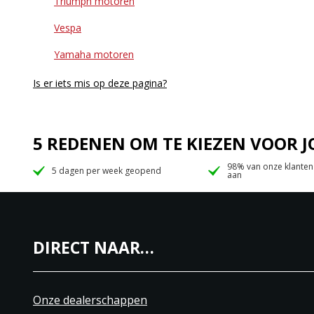
Triumph motoren
Vespa
Yamaha motoren
Is er iets mis op deze pagina?
5 REDENEN OM TE KIEZEN VOOR
98% van onze klanten
5 dagen per week geopend
aan
DIRECT NAAR…
Onze dealerschappen