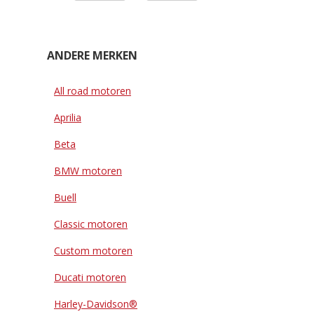
ANDERE MERKEN
All road motoren
Aprilia
Beta
BMW motoren
Buell
Classic motoren
Custom motoren
Ducati motoren
Harley-Davidson®