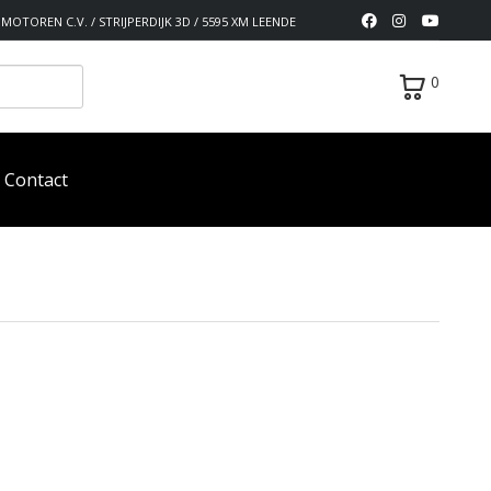
MOTOREN C.V. / STRIJPERDIJK 3D / 5595 XM LEENDE
0
Contact