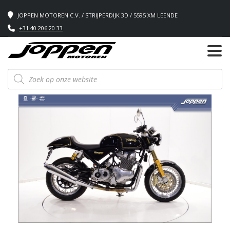
JOPPEN MOTOREN C.V. / STRIJPERDIJK 3D / 5595 XM LEENDE
+31 40 206 20 33
Producten
zoeken