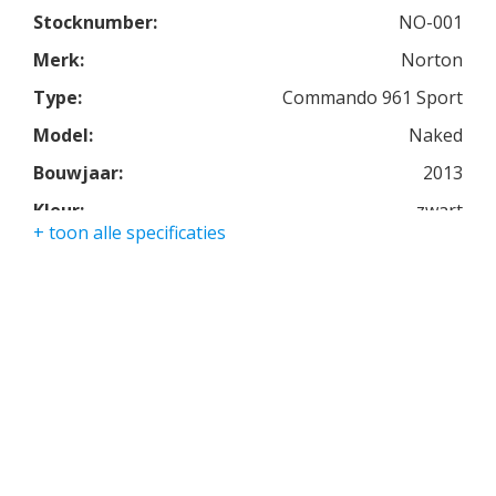
Deze motorfiets is zeer zeker een bezichtiging
Stocknumber:
NO-001
waard!
Merk:
Norton
Type:
Commando 961 Sport
Model:
Naked
Bouwjaar:
2013
Kleur:
zwart
+ toon alle specificaties
Kmstand:
0Km
Cilinders:
2
Aantal CC:
960
Garantie:
een jaar