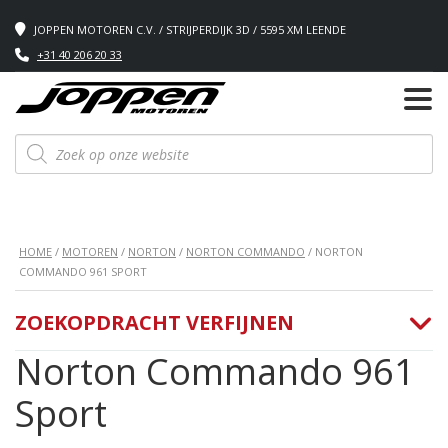
JOPPEN MOTOREN C.V. / STRIJPERDIJK 3D / 5595 XM LEENDE
+31 40 206 20 33
Producten
zoeken
HOME
/
MOTOREN
/
NORTON
/
NORTON COMMANDO
/ NORTON
COMMANDO 961 SPORT
ZOEKOPDRACHT VERFIJNEN
Norton Commando 961
Sport