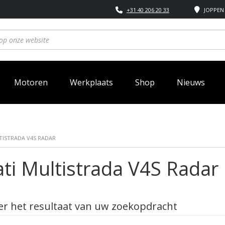
+31 40 206 20 33
JOPPEN 
Motoren
Werkplaats
Shop
Nieuws
TISTRADA V4S RADAR
ti Multistrada V4S Radar
r het resultaat van uw zoekopdracht