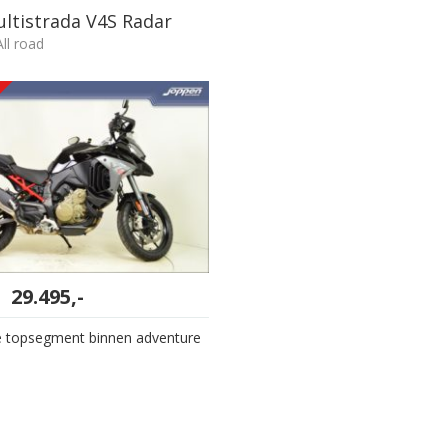
ultistrada V4S Radar
ll road
Oorspronkelijke
Huidige
29.495,-
prijs
prijs
was:
is:
e topsegment binnen adventure
31.940,-.
29.495,-.