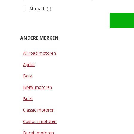
All road
(1)
ANDERE MERKEN
All road motoren
Aprilia
Beta
BMW motoren
Buell
Classic motoren
Custom motoren
Ducati motoren