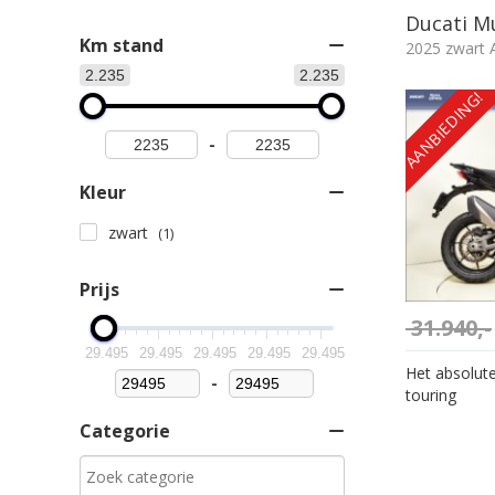
Ducati M
Km stand
2025 zwart A
2.235
2.235
AANBIEDING!
-
Kleur
zwart
(1)
Prijs
31.940,-
29.495
29.495
29.495
29.495
29.495
Het absolut
-
Minimum Price
Maximum Price
touring
Categorie