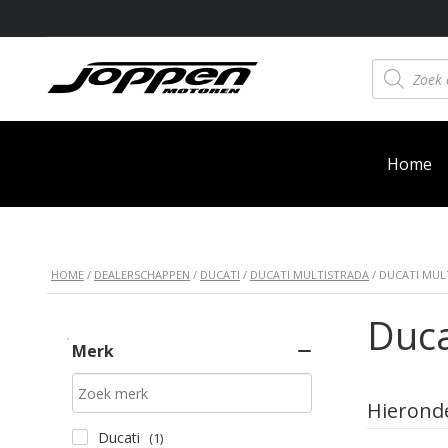
Producten
zoeken
Home
HOME
/
DEALERSCHAPPEN
/
DUCATI
/
DUCATI MULTISTRADA
/ DUCATI MUL
Duca
Merk
Hieronde
Ducati
(1)