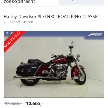
zoekopdracht
Harley-Davidson® FLHRCI ROAD KING CLASSIC
2005 rood Custom
AANBIEDING!
Oorspronkelijke
Huidige
11.665,-
10.665,-
prijs
prijs