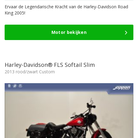
was:
is:
Ervaar de Legendarische Kracht van de Harley-Davidson Road
11.665,-.
10.665,-.
King 2005!
Motor bekijken
Harley-Davidson® FLS Softail Slim
2013 rood/zwart Custom