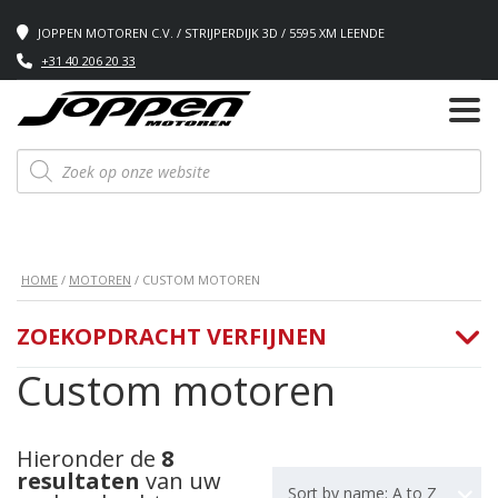
JOPPEN MOTOREN C.V. / STRIJPERDIJK 3D / 5595 XM LEENDE
+31 40 206 20 33
Producten
zoeken
HOME
/
MOTOREN
/ CUSTOM MOTOREN
ZOEKOPDRACHT VERFIJNEN
Custom motoren
Hieronder de
8
resultaten
van uw
Sort by name: A to Z