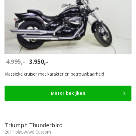
Oorspronkelijke
Huidige
4.995,-
3.950,-
prijs
prijs
was:
is:
Klassieke cruiser met karakter én betrouwbaarheid
4.995,-.
3.950,-.
Motor bekijken
Triumph Thunderbird
2011 blauw/wit Custom