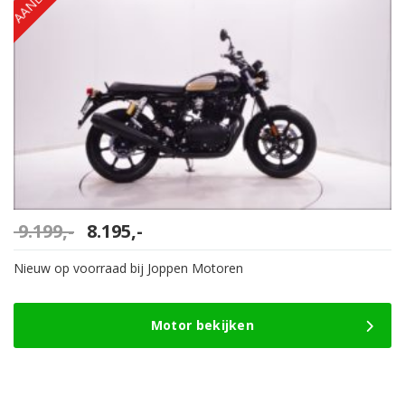
Oorspronkelijke
Huidige
9.199,-
8.195,-
prijs
prijs
was:
is:
Nieuw op voorraad bij Joppen Motoren
9.199,-.
8.195,-.
Motor bekijken