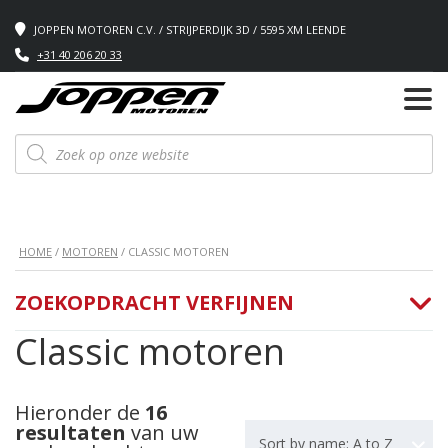
JOPPEN MOTOREN C.V. / STRIJPERDIJK 3D / 5595 XM LEENDE
+31 40 206 20 33
Producten
zoeken
HOME
/
MOTOREN
/ CLASSIC MOTOREN
ZOEKOPDRACHT VERFIJNEN
Classic motoren
Hieronder de
16
resultaten
van uw
Sort by name: A to Z