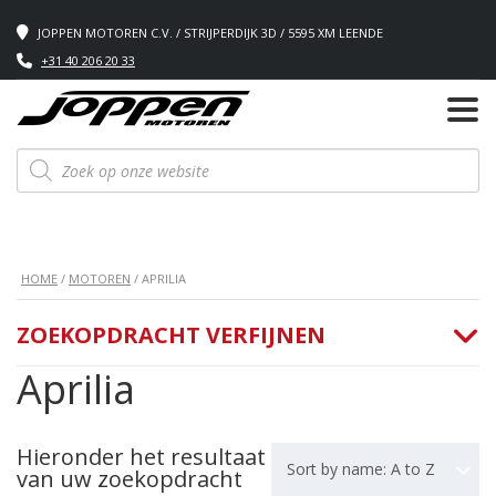
JOPPEN MOTOREN C.V. / STRIJPERDIJK 3D / 5595 XM LEENDE
+31 40 206 20 33
Producten
zoeken
HOME
/
MOTOREN
/ APRILIA
ZOEKOPDRACHT VERFIJNEN
Aprilia
Hieronder het resultaat
Sort by name: A to Z
van uw zoekopdracht