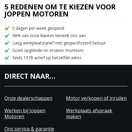
5 REDENEN OM TE KIEZEN VOOR
JOPPEN MOTOREN
5 dagen per week geopend
98% van onze klanten beveelt ons aan
Laag werkplaatstarief met gespecificeerd factuur
Goed opgeleide en ervaren monteurs
Sinds 1978 actief op hetzelfde adres
DIRECT NAAR…
Onze dealerschappen
Motor verkopen of inruilen
Werken bij Joppen
Werkplaats afspraak
Motoren
maken
Ons service & garantie