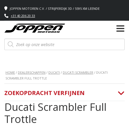
JOPPEN MOTOREN C.V. / STRIJPERDIJK 3D / 5595 XM LEENDE
+31 40 206 20 33
Producten
zoeken
HOME
/
DEALERSCHAPPEN
/
DUCATI
/
DUCATI SCRAMBLER
/ DUCATI
SCRAMBLER FULL TROTTLE
ZOEKOPDRACHT VERFIJNEN
Ducati Scrambler Full
Trottle