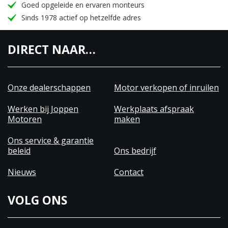
Goed opgeleide en ervaren monteurs
Sinds 1978 actief op hetzelfde adres
DIRECT NAAR…
Onze dealerschappen
Motor verkopen of inruilen
Werken bij Joppen
Werkplaats afspraak
Motoren
maken
Ons service & garantie
beleid
Ons bedrijf
Nieuws
Contact
VOLG ONS