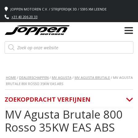
JOPPEN MOTOREN C.V. / STRIJPERDIJK 3D / 5595 XM LEENDE
+31 40 206 20 33
Producten
zoeken
HOME
/
DEALERSCHAPPEN
/
MV AGUSTA
/
MV AGUSTA BRUTALE
/ MV AGUSTA
BRUTALE 800 ROSSO 35KW EAS ABS
ZOEKOPDRACHT VERFIJNEN
MV Agusta Brutale 800
Rosso 35KW EAS ABS