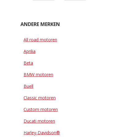
ANDERE MERKEN
All road motoren
Aprilia
Beta
BMW motoren
Buell
Classic motoren
Custom motoren
Ducati motoren
Harley-Davidson®