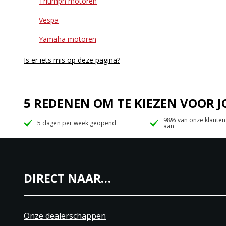
Triumph motoren
Vespa
Yamaha motoren
Is er iets mis op deze pagina?
5 REDENEN OM TE KIEZEN VOOR
98% van onze klanten
5 dagen per week geopend
aan
DIRECT NAAR…
Onze dealerschappen