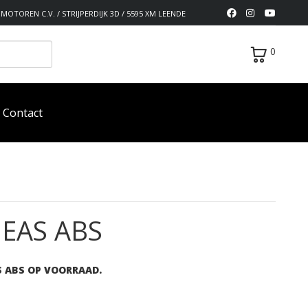
MOTOREN C.V. / STRIJPERDIJK 3D / 5595 XM LEENDE
0
Contact
 EAS ABS
S ABS OP VOORRAAD.