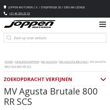
JOPPEN MOTOREN C.V. / STRIJPERDIJK 3D / 5595 XM LEENDE
+31 40 206 20 33
Producten
zoeken
HOME
/
DEALERSCHAPPEN
/
MV AGUSTA
/
MV AGUSTA BRUTALE
/ MV AGUSTA
BRUTALE 800 RR SCS
ZOEKOPDRACHT VERFIJNEN
MV Agusta Brutale 800
RR SCS