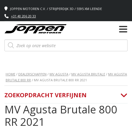
JOPPEN MOTOREN C.V. / STRIJPERDIJK 3D / 5595 XM LEENDE
+31 40 206 20 33
Producten
zoeken
HOME
/
DEALERSCHAPPEN
/
MV AGUSTA
/
MV AGUSTA BRUTALE
/
MV AGUSTA
BRUTALE 800 RR
/ MV AGUSTA BRUTALE 800 RR 2021
ZOEKOPDRACHT VERFIJNEN
MV Agusta Brutale 800
RR 2021