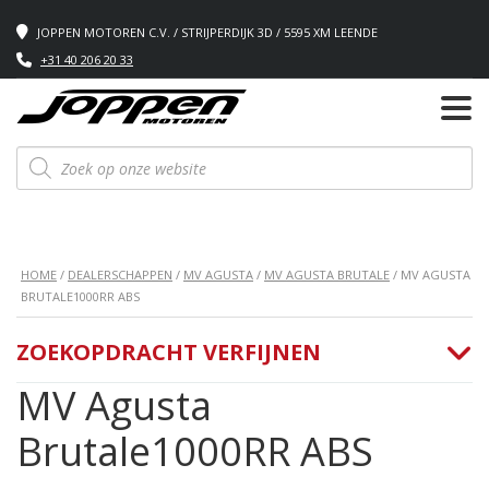
JOPPEN MOTOREN C.V. / STRIJPERDIJK 3D / 5595 XM LEENDE
+31 40 206 20 33
Producten
zoeken
HOME
/
DEALERSCHAPPEN
/
MV AGUSTA
/
MV AGUSTA BRUTALE
/ MV AGUSTA
BRUTALE1000RR ABS
ZOEKOPDRACHT VERFIJNEN
MV Agusta
Brutale1000RR ABS