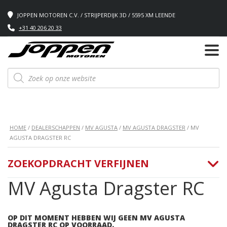
JOPPEN MOTOREN C.V. / STRIJPERDIJK 3D / 5595 XM LEENDE
+31 40 206 20 33
Producten
zoeken
HOME
/
DEALERSCHAPPEN
/
MV AGUSTA
/
MV AGUSTA DRAGSTER
/ MV
AGUSTA DRAGSTER RC
ZOEKOPDRACHT VERFIJNEN
MV Agusta Dragster RC
OP DIT MOMENT HEBBEN WIJ GEEN MV AGUSTA
DRAGSTER RC OP VOORRAAD.