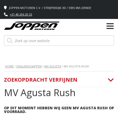
JOPPEN MOTOREN C.V. / STRIJPERDIJK 3D / 5595 XM LEENDE
+31 40 206 20 33
Producten
zoeken
HOME
/
DEALERSCHAPPEN
/
MV AGUSTA
/ MV AGUSTA RUSH
ZOEKOPDRACHT VERFIJNEN
MV Agusta Rush
OP DIT MOMENT HEBBEN WIJ GEEN MV AGUSTA RUSH OP
VOORRAAD.