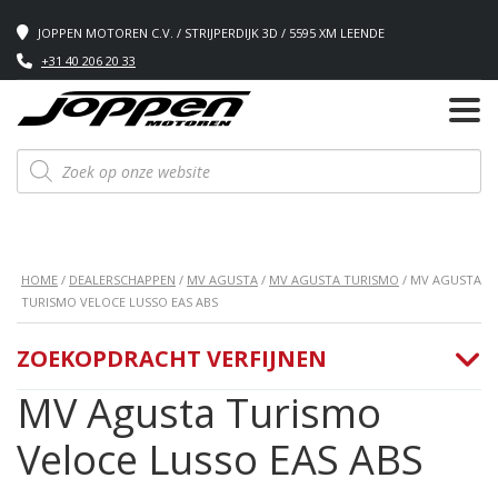
JOPPEN MOTOREN C.V. / STRIJPERDIJK 3D / 5595 XM LEENDE
+31 40 206 20 33
Producten
zoeken
HOME
/
DEALERSCHAPPEN
/
MV AGUSTA
/
MV AGUSTA TURISMO
/ MV AGUSTA
TURISMO VELOCE LUSSO EAS ABS
ZOEKOPDRACHT VERFIJNEN
MV Agusta Turismo
Veloce Lusso EAS ABS