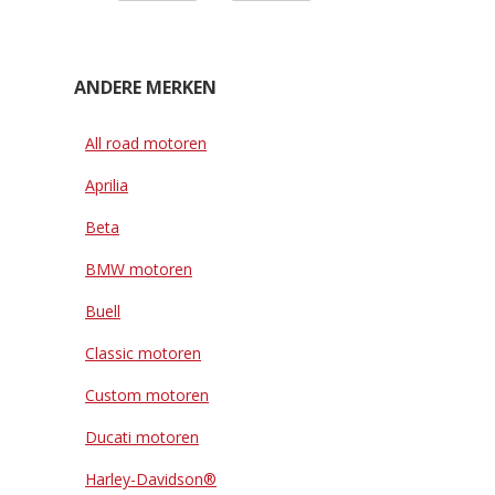
ANDERE MERKEN
All road motoren
Aprilia
Beta
BMW motoren
Buell
Classic motoren
Custom motoren
Ducati motoren
Harley-Davidson®