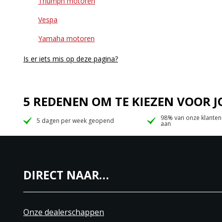
Triumph motoren
Vespa
Yamaha motoren
Is er iets mis op deze pagina?
5 REDENEN OM TE KIEZEN VOOR
98% van onze klanten
5 dagen per week geopend
aan
DIRECT NAAR…
Onze dealerschappen