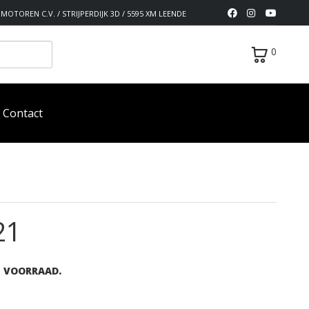
MOTOREN C.V. / STRIJPERDIJK 3D / 5595 XM LEENDE
0
Contact
21
P VOORRAAD.