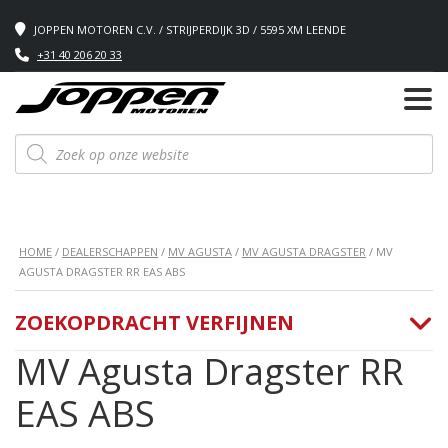
JOPPEN MOTOREN C.V. / STRIJPERDIJK 3D / 5595 XM LEENDE
+31 40 206 20 33
Producten
zoeken
HOME
/
DEALERSCHAPPEN
/
MV AGUSTA
/
MV AGUSTA DRAGSTER
/ MV
AGUSTA DRAGSTER RR EAS ABS
ZOEKOPDRACHT VERFIJNEN
MV Agusta Dragster RR
EAS ABS