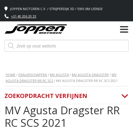
JOPPEN MOTOREN C.V. / STRIJPERDIJK 3D / 5595 XM LEENDE
+31 40 206 20 33
Producten
zoeken
HOME
/
DEALERSCHAPPEN
/
MV AGUSTA
/
MV AGUSTA DRAGSTER
/
MV
AGUSTA DRAGSTER RR RC SCS
/ MV AGUSTA DRAGSTER RR RC SCS 2021
ZOEKOPDRACHT VERFIJNEN
MV Agusta Dragster RR
RC SCS 2021