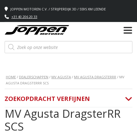
JOPPEN MOTOREN C.V. / STRIJPERDIJK 3D / 5595 XM LEENDE
+31 40 206 20 33
Producten
zoeken
HOME
/
DEALERSCHAPPEN
/
MV AGUSTA
/
MV AGUSTA DRAGSTERRR
/ MV
AGUSTA DRAGSTERRR SCS
ZOEKOPDRACHT VERFIJNEN
MV Agusta DragsterRR
SCS