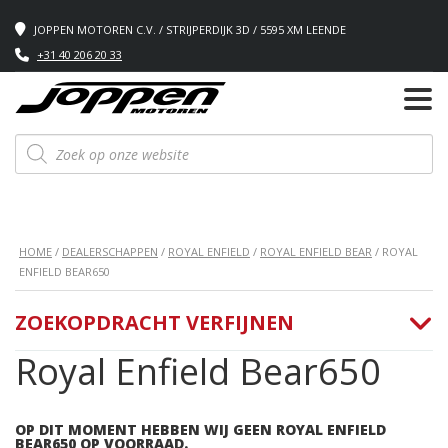
JOPPEN MOTOREN C.V. / STRIJPERDIJK 3D / 5595 XM LEENDE
+31 40 206 20 33
Producten
zoeken
HOME
/
DEALERSCHAPPEN
/
ROYAL ENFIELD
/
ROYAL ENFIELD BEAR
/ ROYAL
ENFIELD BEAR650
ZOEKOPDRACHT VERFIJNEN
Royal Enfield Bear650
OP DIT MOMENT HEBBEN WIJ GEEN ROYAL ENFIELD
BEAR650 OP VOORRAAD.