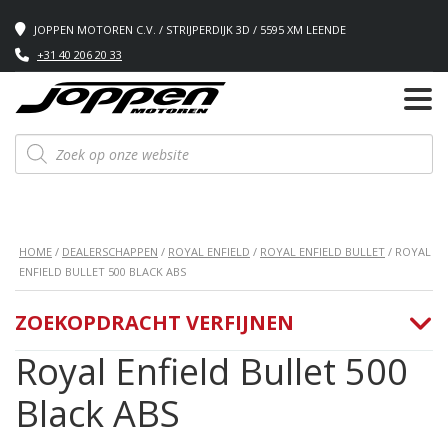
JOPPEN MOTOREN C.V. / STRIJPERDIJK 3D / 5595 XM LEENDE
+31 40 206 20 33
Producten
zoeken
HOME
/
DEALERSCHAPPEN
/
ROYAL ENFIELD
/
ROYAL ENFIELD BULLET
/ ROYAL
ENFIELD BULLET 500 BLACK ABS
ZOEKOPDRACHT VERFIJNEN
Royal Enfield Bullet 500
Black ABS