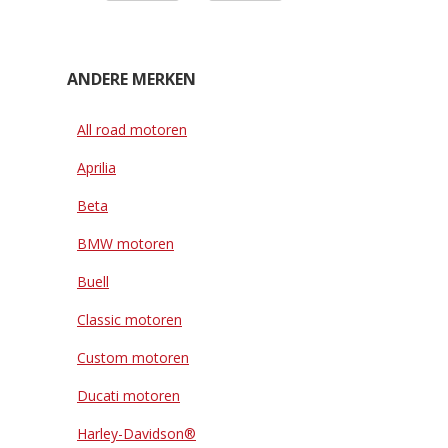
ANDERE MERKEN
All road motoren
Aprilia
Beta
BMW motoren
Buell
Classic motoren
Custom motoren
Ducati motoren
Harley-Davidson®