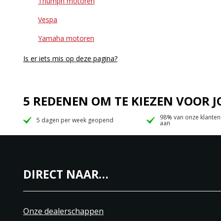
Triumph motoren
Vespa
Yamaha motoren
Is er iets mis op deze pagina?
5 REDENEN OM TE KIEZEN VOOR
98% van onze klanten
5 dagen per week geopend
aan
DIRECT NAAR…
Onze dealerschappen