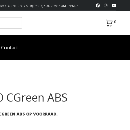
MOTOREN C.V. / STRIJPERDIJK 3D / 5595 XM LEENDE
0
Contact
500 CGreen ABS
 CGREEN ABS OP VOORRAAD.