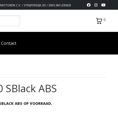
MOTOREN C.V. / STRIJPERDIJK 3D / 5595 XM LEENDE
0
Contact
00 SBlack ABS
 SBLACK ABS OP VOORRAAD.