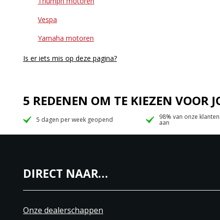
Triumph motoren
Vespa
Yamaha motoren
Is er iets mis op deze pagina?
5 REDENEN OM TE KIEZEN VOOR
98% van onze klanten
5 dagen per week geopend
aan
DIRECT NAAR…
Onze dealerschappen