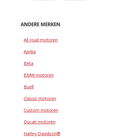
ANDERE MERKEN
All road motoren
Aprilia
Beta
BMW motoren
Buell
Classic motoren
Custom motoren
Ducati motoren
Harley-Davidson®