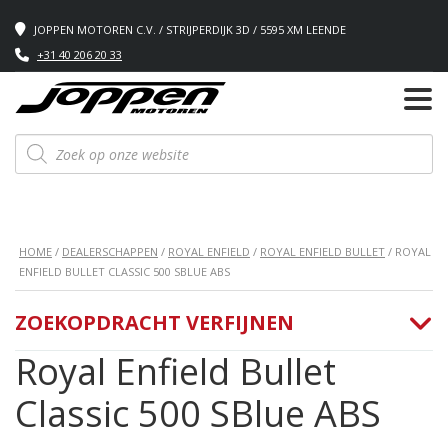
JOPPEN MOTOREN C.V. / STRIJPERDIJK 3D / 5595 XM LEENDE
+31 40 206 20 33
Producten
zoeken
HOME
/
DEALERSCHAPPEN
/
ROYAL ENFIELD
/
ROYAL ENFIELD BULLET
/ ROYAL
ENFIELD BULLET CLASSIC 500 SBLUE ABS
ZOEKOPDRACHT VERFIJNEN
Royal Enfield Bullet
Classic 500 SBlue ABS