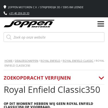
JOPPEN MOTOREN C.V. / STRIJPERDIJK 3D / 5595 XM LEENDE
+31 40 206 20 33
Producten
zoeken
HOME
/
DEALERSCHAPPEN
/
ROYAL ENFIELD
/
ROYAL ENFIELD CLASSIC
/ ROYAL
ENFIELD CLASSIC350
ZOEKOPDRACHT VERFIJNEN
Royal Enfield Classic350
OP DIT MOMENT HEBBEN WIJ GEEN ROYAL ENFIELD
CLASSIC350 OP VOORRAAD.