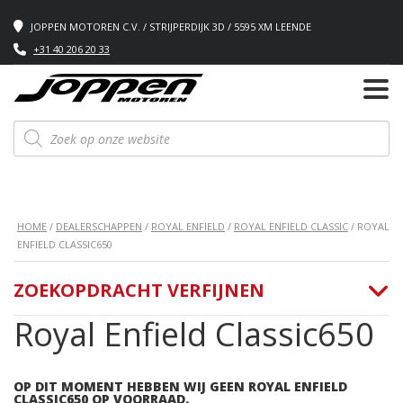
JOPPEN MOTOREN C.V. / STRIJPERDIJK 3D / 5595 XM LEENDE
+31 40 206 20 33
Producten
zoeken
HOME
/
DEALERSCHAPPEN
/
ROYAL ENFIELD
/
ROYAL ENFIELD CLASSIC
/ ROYAL
ENFIELD CLASSIC650
ZOEKOPDRACHT VERFIJNEN
Royal Enfield Classic650
OP DIT MOMENT HEBBEN WIJ GEEN ROYAL ENFIELD
CLASSIC650 OP VOORRAAD.