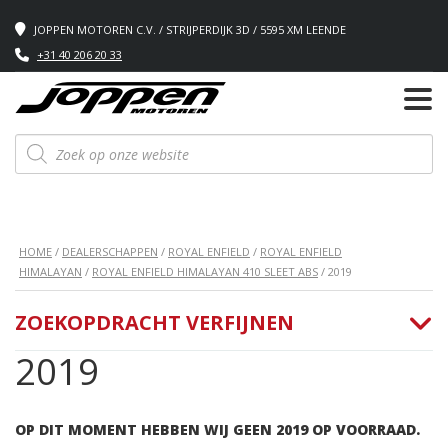
JOPPEN MOTOREN C.V. / STRIJPERDIJK 3D / 5595 XM LEENDE
+31 40 206 20 33
Producten
zoeken
HOME
/
DEALERSCHAPPEN
/
ROYAL ENFIELD
/
ROYAL ENFIELD
HIMALAYAN
/
ROYAL ENFIELD HIMALAYAN 410 SLEET ABS
/ 2019
ZOEKOPDRACHT VERFIJNEN
2019
OP DIT MOMENT HEBBEN WIJ GEEN 2019 OP VOORRAAD.