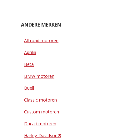
ANDERE MERKEN
All road motoren
Aprilia
Beta
BMW motoren
Buell
Classic motoren
Custom motoren
Ducati motoren
Harley-Davidson®