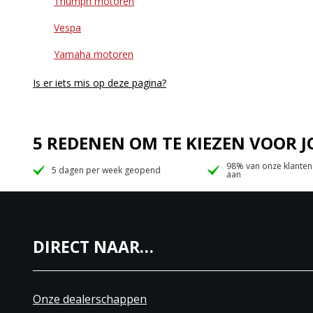
Triumph motoren
Vespa
Yamaha motoren
Is er iets mis op deze pagina?
5 REDENEN OM TE KIEZEN VOOR
98% van onze klanten
5 dagen per week geopend
aan
DIRECT NAAR…
Onze dealerschappen