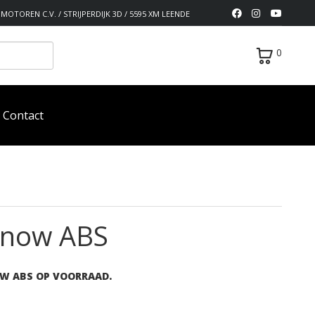
MOTOREN C.V. / STRIJPERDIJK 3D / 5595 XM LEENDE
0
Contact
 Snow ABS
OW ABS OP VOORRAAD.