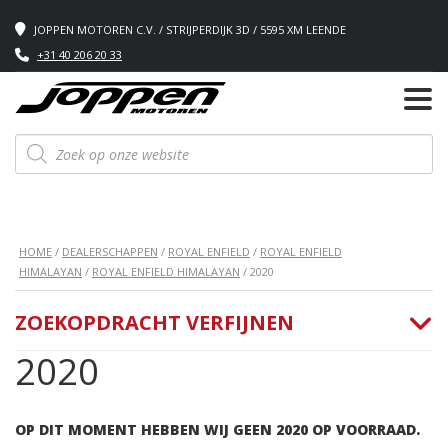
JOPPEN MOTOREN C.V. / STRIJPERDIJK 3D / 5595 XM LEENDE
+31 40 206 20 33
Producten
zoeken
HOME
/
DEALERSCHAPPEN
/
ROYAL ENFIELD
/
ROYAL ENFIELD
HIMALAYAN
/
ROYAL ENFIELD HIMALAYAN
/ 2020
ZOEKOPDRACHT VERFIJNEN
2020
OP DIT MOMENT HEBBEN WIJ GEEN 2020 OP VOORRAAD.