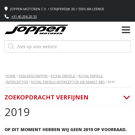
JOPPEN MOTOREN C.V. / STRIJPERDIJK 3D / 5595 XM LEENDE
+31 40 206 20 33
Producten
zoeken
HOME
/
DEALERSCHAPPEN
/
ROYAL ENFIELD
/
ROYAL ENFIELD
INTERCEPTOR
/
ROYAL ENFIELD INTERCEPTOR 650 MARKT ABS
/ 2019
ZOEKOPDRACHT VERFIJNEN
2019
OP DIT MOMENT HEBBEN WIJ GEEN 2019 OP VOORRAAD.