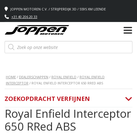
JOPPEN MOTOREN C.V. / STRIJPERDIJK 3D / 5595 XM LEENDE
+31 40 206 20 33
Producten
zoeken
HOME
/
DEALERSCHAPPEN
/
ROYAL ENFIELD
/
ROYAL ENFIELD
INTERCEPTOR
/ ROYAL ENFIELD INTERCEPTOR 650 RRED ABS
ZOEKOPDRACHT VERFIJNEN
Royal Enfield Interceptor
650 RRed ABS