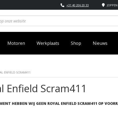
+31 40 206 20 33
JOPPEN 
Motoren
Werkplaats
Shop
Nieuws
AL ENFIELD SCRAM411
l Enfield Scram411
MENT HEBBEN WIJ GEEN ROYAL ENFIELD SCRAM411 OP VOORR