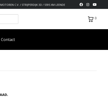
MOTOREN C.V. / STRIJPERDIJK 3D / 5595 XM LEENDE
0
Contact
AAD.