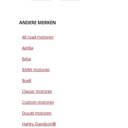
ANDERE MERKEN
All road motoren
Aprilia
Beta
BMW motoren
Buell
Classic motoren
Custom motoren
Ducati motoren
Harley-Davidson®