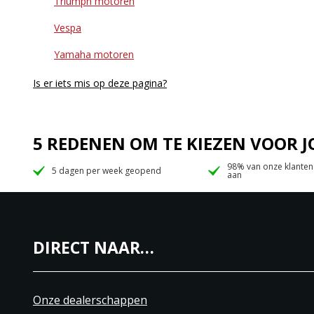
Triumph motoren
Vespa
Yamaha motoren
Is er iets mis op deze pagina?
5 REDENEN OM TE KIEZEN VOOR
98% van onze klanten
5 dagen per week geopend
aan
DIRECT NAAR…
Onze dealerschappen