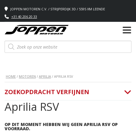
JOPPEN MOTOREN C.V. / STRIJPERDIJK 3D / 5595 XM LEENDE
+31 40 206 20 33
Producten
zoeken
HOME
/
MOTOREN
/
APRILIA
/ APRILIA RSV
ZOEKOPDRACHT VERFIJNEN
Aprilia RSV
OP DIT MOMENT HEBBEN WIJ GEEN APRILIA RSV OP
VOORRAAD.